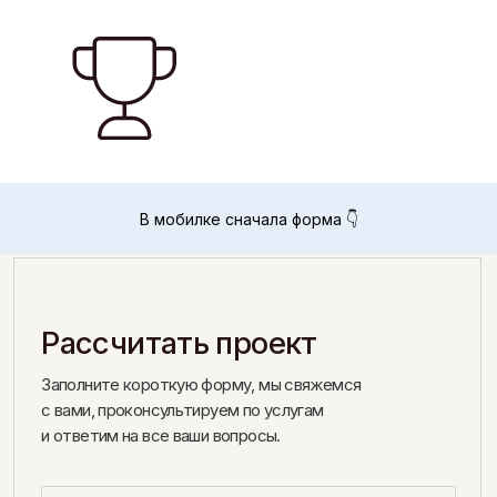
Рассчитать проект
Заполните короткую форму, мы свяжемся
с вами, проконсультируем по услугам
и ответим на все ваши вопросы.
В мобилке сначала форма 👇
+7
Даю
согласие
на обработку моих персональных данных
в соответствии с
политикой конфиденциальности
Даю согласие на получение информационной
и рекламной рассылки
ОТПРАВИТЬ