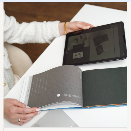
Заполните короткую форму, мы свяжемся
с вами, проконсультируем по услугам
и ответим на все ваши вопросы.
+7
Даю
согласие
на обработку моих персональных данных
в соответствии с
политикой конфиденциальности
Даю согласие на получение информационной
и рекламной рассылки
ОТПРАВИТЬ