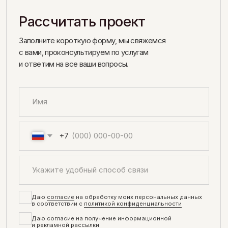
ОСНОВНОЕ
СОЦИАЛЬНЫЕ СЕТИ
СВЯЗАТЬСЯ
УСЛУГИ
INSTAGRAM*
MAX
О НАС
BEHANCE
TELEGRAM
ПОРТФОЛИО
PINTEREST
WHATSAPP
Часы работы ПН-ПТ 9:00–18:00
КОНСУЛЬТАЦИЯ
Согласие на обработку персональных данных
ИП Качурина Екатерина Юрьевна
Политика конфиденциальности
ИНН: 590317917911
*Instagram (Инстаграм) принадлежит компании Meta (Мета),