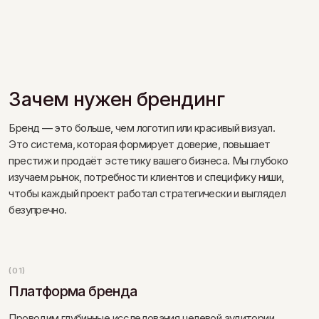
престиж и продаёт эстетику вашего бизнеса. Мы глубоко
изучаем рынок, потребности клиентов и специфику ниши,
чтобы каждый проект работал стратегически и выглядел
безупречно.
(01)
Платформа бренда
Проводим глубинные исследования целевой аудитории
и конкурентов, анализируем сильные и слабые стороны
бизнеса, определяем позиционирование, ценности
и концепцию бренда.
ПОДРОБНЕЕ
(02)
Нейминг
Создаём имена, которые легко запоминаются, отражают
философию и эстетику компании и помогают бренду
выделяться на рынке. Проверяем на жизнеспособность
и возможность регистрации в Роспатенте.