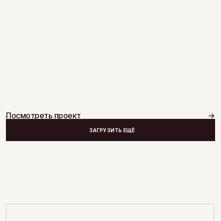
в нашем Instagram
*
@estemo.branding
ПЕРЕЙТИ В INSTAGRAM
Посмотреть проект
→
ЗАГРУЗИТЬ ЕЩЁ